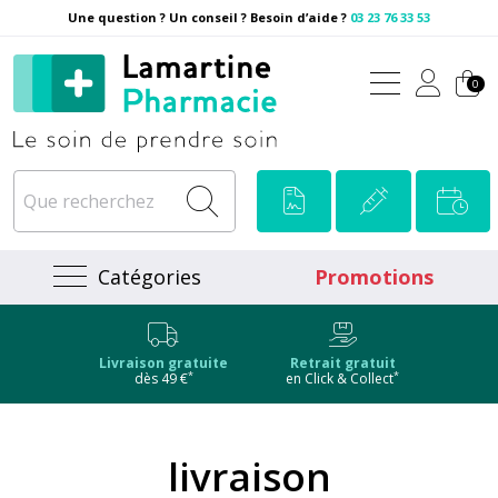
Une question ? Un conseil ? Besoin d’aide ?
03 23 76 33 53
Pharmacie Lamartine Votre
0
Catégories
Promotions
Livraison gratuite
Retrait gratuit
*
*
dès 49 €
en Click & Collect
livraison