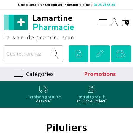
Une question ? Un conseil ? Besoin d’aide ?
03 23 76 33 53
Pharmacie Lamartine Votre
0
Catégories
Promotions
Livraison gratuite
Retrait gratuit
*
*
dès 49 €
en Click & Collect
Piluliers