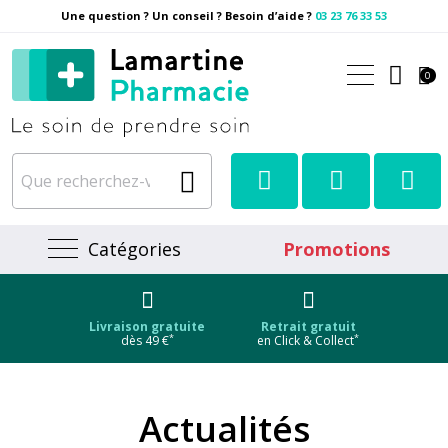
Une question ? Un conseil ? Besoin d’aide ?
03 23 76 33 53
Pharmacie Lamartine Votre
0
Catégories
Promotions
Livraison gratuite
Retrait gratuit
*
*
dès 49 €
en Click & Collect
Actualités