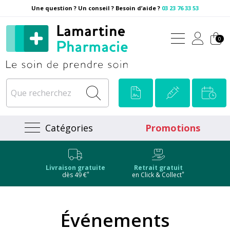
Une question ? Un conseil ? Besoin d’aide ?
03 23 76 33 53
Pharmacie Lamartine Votre
0
Catégories
Promotions
Livraison gratuite
Retrait gratuit
*
*
dès 49 €
en Click & Collect
Événements