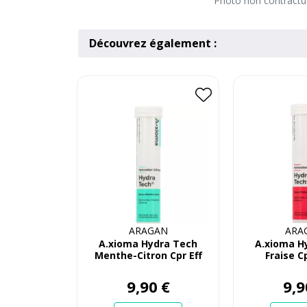
Photo non contractuel
Découvrez également :
ARAGAN
ARA
A.xioma Hydra Tech
A.xioma H
Menthe-Citron Cpr Eff
Fraise Cp
20
9
,
90
€
9
,
9