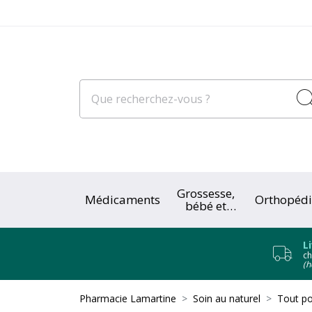
Grossesse,
Médicaments
Orthopédi
bébé et
enfant
L
ch
(h
Pharmacie Lamartine
Soin au naturel
Tout po