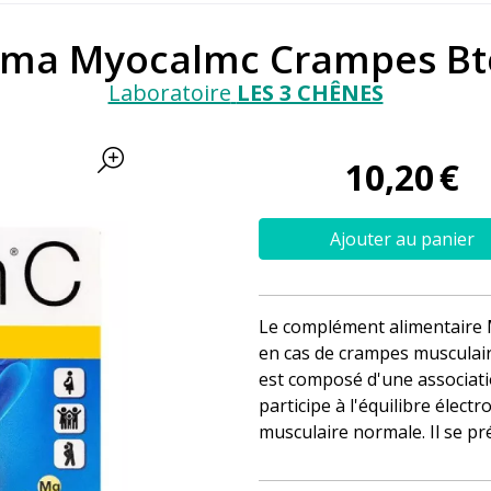
rma Myocalmc Crampes Bt
Laboratoire
LES 3 CHÊNES
10
,
20
€
Ajouter au panier
Le complément alimentaire
en cas de crampes musculaire
est composé d'une associat
participe à l'équilibre élect
musculaire normale. Il se p