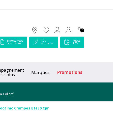
 Lamartine Votre pharmacie en ligne à votre service
0
Envoyez votre
RDV
Autres
ordonnance
Vaccination
RDV
mpagnement
Marques
Promotions
es soins
ologiques
*
 & Collect
ocalmc Crampes Bte30 Cpr