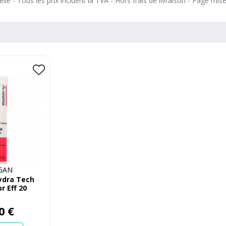
le - Tous les prix incluent la TVA - Hors frais de livraison - Page mis
GAN
ydra Tech
r Eff 20
0
€