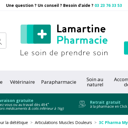
Une question ? Un conseil ? Besoin d’aide ?
03 23 76 33 53
Pharmacie
Soin au
Acco
e
Vétérinaire
Parapharmacie
naturel
d
onc
ivraison gratuite
Retrait gratuit
*
ez vous ou au travail dès 49 €
à la pharmacie en Click
ors médicaments & colis inférieur à 1kg)
ur la diététique
Articulations Muscles Douleurs
3C Pharma My