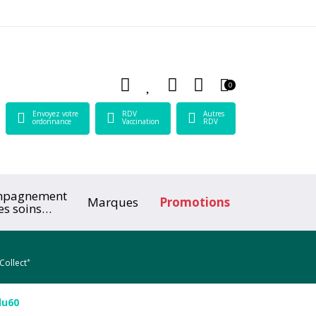
 Lamartine Votre pharmacie en ligne à votre service
0
Envoyez votre
RDV
Autres
ordonnance
Vaccination
RDV
mpagnement
Marques
Promotions
es soins
ologiques
*
Collect
lu60