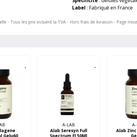
Spécificité
: Gélules végétal
Label
: Fabriqué en France
le - Tous les prix incluent la TVA - Hors frais de livraison - Page mis
LAB
A-LAB
A-
llagene
Alab Seresyn Full
Alab Zin
l Gelu60
Spectrum Fl 50Ml
Ge