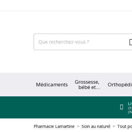
Grossesse,
Médicaments
Orthopédi
bébé et
enfant
Li
ch
(h
Pharmacie Lamartine
Soin au naturel
Tout po