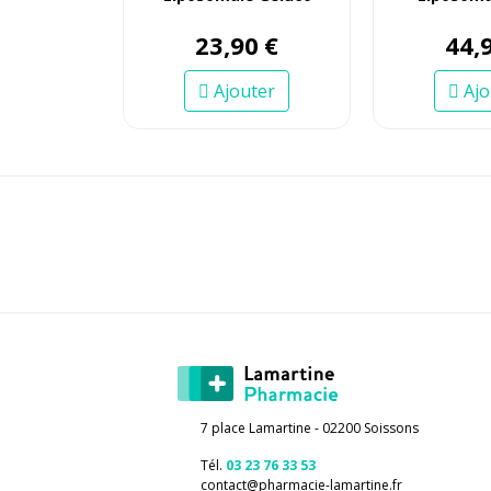
23
,
90
€
44
,
Ajouter
Ajo
7 place Lamartine - 02200 Soissons
Tél.
03 23 76 33 53
contact
@
pharmacie-lamartine.fr