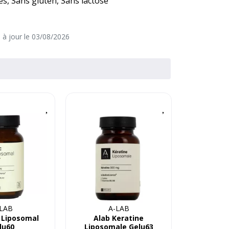
es, Sans gluten, Sans lactose
e à jour le 03/08/2026
LAB
A-LAB
c Liposomal
Alab Keratine
lu60
Liposomale Gelu63