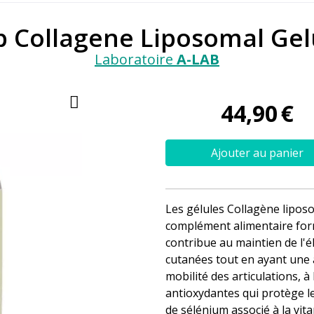
b Collagene Liposomal Ge
Laboratoire
A-LAB
44
,
90
€
Ajouter au panier
Les gélules Collagène lipo
complément alimentaire form
contribue au maintien de l'él
cutanées tout en ayant une ac
mobilité des articulations,
antioxydantes qui protège les
de sélénium associé à la vit