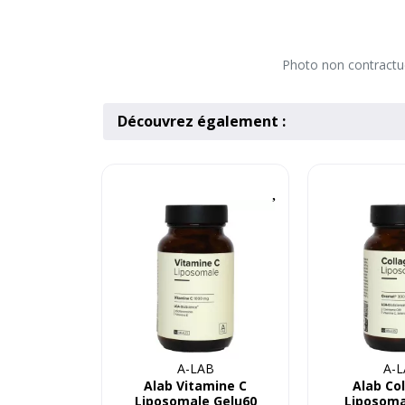
Photo non contractuel
Découvrez également :
A-LAB
A-
Alab Vitamine C
Alab Co
Liposomale Gelu60
Liposoma