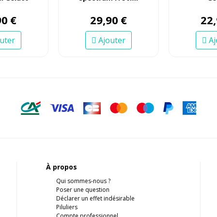
90
€
29
,
90
€
22
,
uter
Ajouter
Aj
À propos
Qui sommes-nous ?
Poser une question
Déclarer un effet indésirable
Piluliers
Compte professionnel