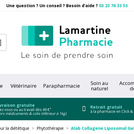
Une question ? Un conseil ? Besoin d’aide ?
03 23 76 33 53
Pharmacie
Soin au
Acco
e
Vétérinaire
Parapharmacie
naturel
d
onc
vraison gratuite
Retrait gratuit
*
ez vous ou au travail dès 49 €
à la pharmacie en Click & 
ors médicaments & colis inférieur à 1kg)
ur la diététique
Phytothérapie
Alab Collagene Liposomal Ge