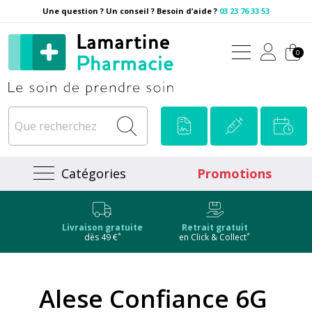
Une question ? Un conseil ? Besoin d’aide ?
03 23 76 33 53
Pharmacie Lamartine Votre
0
Catégories
Promotions
Livraison gratuite
Retrait gratuit
*
*
dès 49 €
en Click & Collect
Alese Confiance 6G