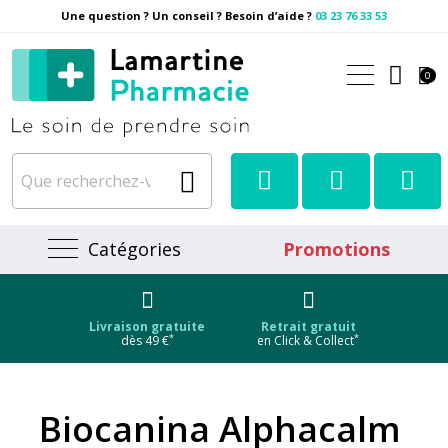
Une question ? Un conseil ? Besoin d’aide ?
03 23 76 33 53
Pharmacie Lamartine Votre
0
Catégories
Promotions
Livraison gratuite
Retrait gratuit
*
*
dès 49 €
en Click & Collect
Biocanina Alphacalm