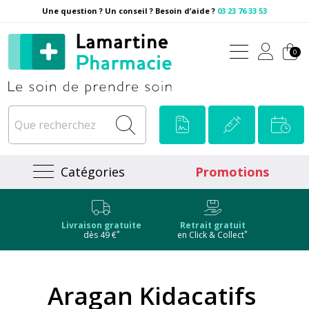
Une question ? Un conseil ? Besoin d’aide ?
03 23 76 33 53
Pharmacie Lamartine Votre
0
Catégories
Promotions
Livraison gratuite
Retrait gratuit
*
*
dès 49 €
en Click & Collect
Aragan Kidacatifs