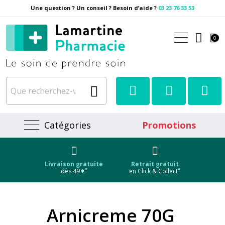
Une question ? Un conseil ? Besoin d’aide ?
03 23 76 33 53
Pharmacie Lamartine Votre
0
Catégories
Promotions
Livraison gratuite
Retrait gratuit
*
*
dès 49 €
en Click & Collect
Arnicreme 70G