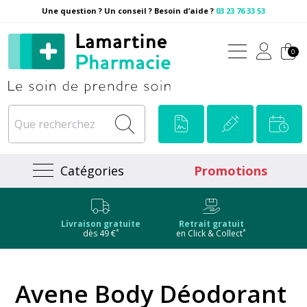
Une question ? Un conseil ? Besoin d’aide ?
03 23 76 33 53
Pharmacie Lamartine Votre
0
Catégories
Promotions
Livraison gratuite
Retrait gratuit
*
*
dès 49 €
en Click & Collect
Avene Body Déodorant