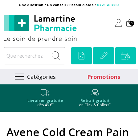
Une question ? Un conseil ? Besoin d’aide ?
03 23 76 33 53
Pharmacie Lamartine Votre
0
Catégories
Promotions
Livraison gratuite
Retrait gratuit
*
*
dès 49 €
en Click & Collect
Avene Cold Cream Pain