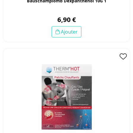
Bauschamplomb Dexpanthenol 10G 1
6
,
90
€
Ajouter