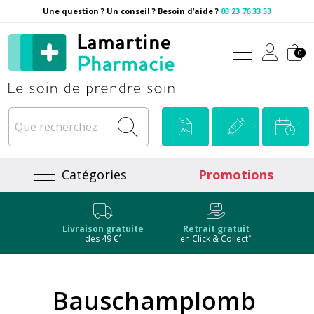
Une question ? Un conseil ? Besoin d’aide ?
03 23 76 33 53
Pharmacie Lamartine Votre
0
Catégories
Promotions
Livraison gratuite
Retrait gratuit
*
*
dès 49 €
en Click & Collect
Bauschamplomb