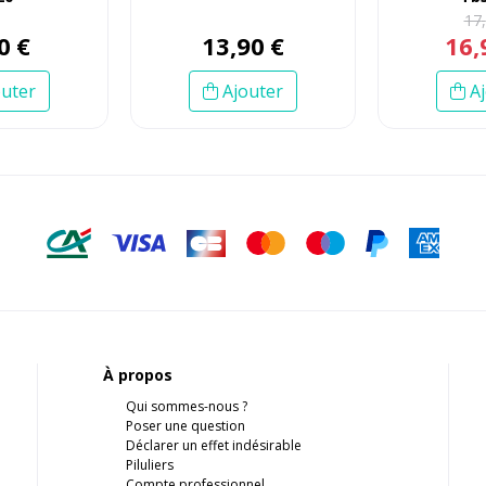
17
,
0
€
13
,
90
€
16
,
uter
Ajouter
Aj
À propos
Qui sommes-nous ?
Poser une question
Déclarer un effet indésirable
Piluliers
Compte professionnel