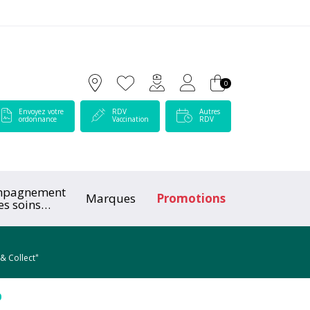
 Lamartine Votre pharmacie en ligne à votre service
0
Envoyez votre
RDV
Autres
ordonnance
Vaccination
RDV
mpagnement
Marques
Promotions
es soins
ologiques
*
 & Collect
0