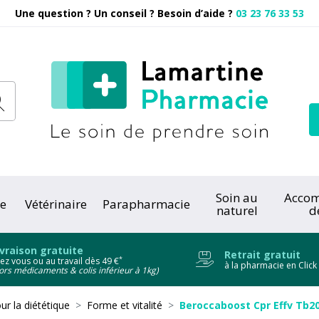
Une question ? Un conseil ? Besoin d’aide ?
03 23 76 33 53
Pharmacie
Soin au
Acco
e
Vétérinaire
Parapharmacie
naturel
d
onc
ivraison gratuite
Retrait gratuit
*
ez vous ou au travail dès 49 €
à la pharmacie en Click
ors médicaments & colis inférieur à 1kg)
ur la diététique
Forme et vitalité
Beroccaboost Cpr Effv Tb2