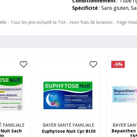
Conditionnement
: Tube ri
Spécificité
: Sans gluten, Sa
le - Tous les prix incluent la TVA - Hors frais de livraison - Page mis
-6%
 FAMILIALE
BAYER SANTÉ FAMILIALE
BAYER SANT
Nuit Sach
Bepanthen 
Euphytose Nuit Cpr Bt30
20
Tb5