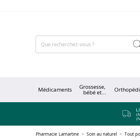
Grossesse,
Médicaments
Orthopédi
bébé et
enfant
L
ch
(h
Pharmacie Lamartine
Soin au naturel
Tout po