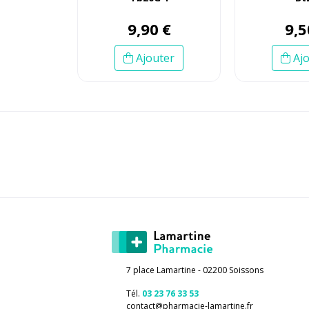
9
,
90
€
9
,
5
Ajouter
Ajo
7 place Lamartine - 02200 Soissons
Tél.
03 23 76 33 53
contact
@
pharmacie-lamartine.fr