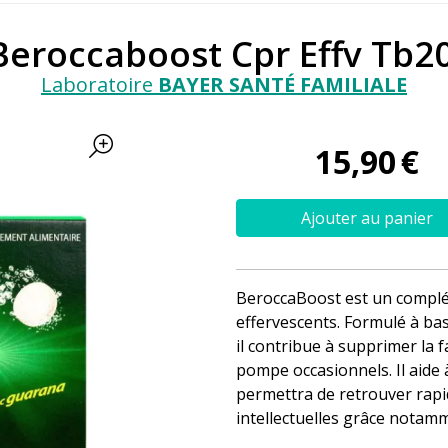
Beroccaboost Cpr Effv Tb2
Laboratoire
BAYER SANTÉ FAMILIALE
15
,
90
€
Ajouter au panier
BeroccaBoost est un compl
effervescents. Formulé à bas
il contribue à supprimer la 
pompe occasionnels. Il aide 
permettra de retrouver rapi
intellectuelles grâce notam