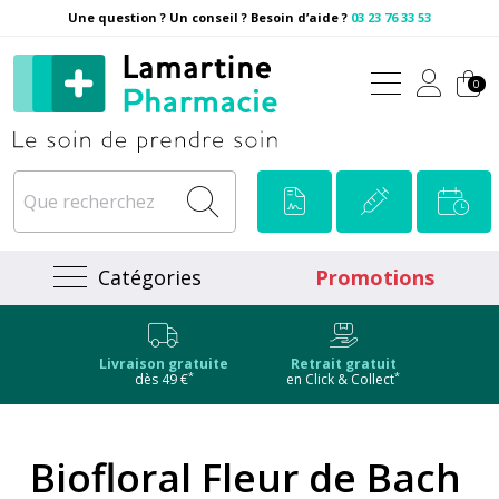
Une question ? Un conseil ? Besoin d’aide ?
03 23 76 33 53
Pharmacie Lamartine Votre
0
Catégories
Promotions
Livraison gratuite
Retrait gratuit
*
*
dès 49 €
en Click & Collect
Biofloral Fleur de Bach