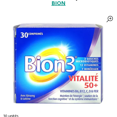
BION
30 unités