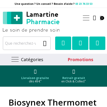
Une question ? Un conseil ? Besoin d’aide ?
03 23 76 33 53
Pharmacie Lamartine Votre
0
Catégories
Promotions
Livraison gratuite
Retrait gratuit
*
*
dès 49 €
en Click & Collect
Biosynex Thermomet