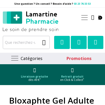
Une question ? Un conseil ? Besoin d’aide ?
03 23 76 33 53
Pharmacie Lamartine Votre
0
Catégories
Promotions
Livraison gratuite
Retrait gratuit
*
*
dès 49 €
en Click & Collect
Bloxaphte Gel Adulte