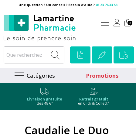
Une question ? Un conseil ? Besoin d’aide ?
03 23 76 33 53
Pharmacie Lamartine Votre
0
Catégories
Promotions
Livraison gratuite
Retrait gratuit
*
*
dès 49 €
en Click & Collect
Caudalie Le Duo