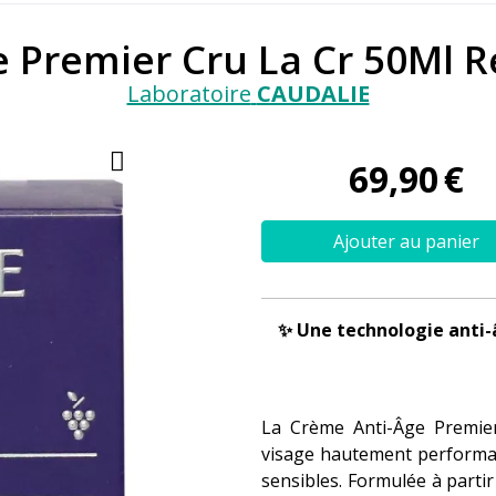
e Premier Cru La Cr 50Ml 
Laboratoire
CAUDALIE
69
,
90
€
Ajouter au panier
✨ Une technologie anti-â
La Crème Anti-Âge Premie
visage hautement performan
sensibles. Formulée à partir 