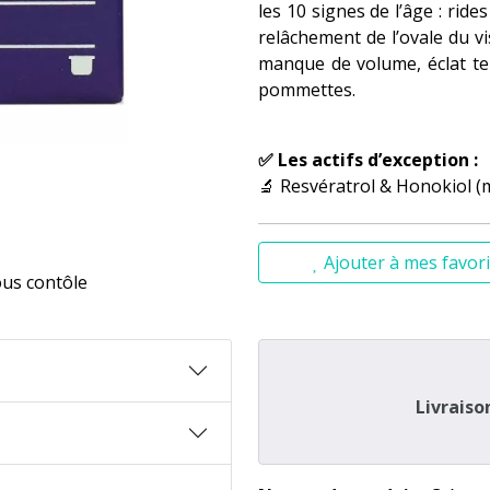
les 10 signes de l’âge : ride
relâchement de l’ovale du vi
manque de volume, éclat te
pommettes.
✅ Les actifs d’exception :
🔬 Resvératrol & Honokiol (
Stimulent la production na
hyaluronique, pour une peau
Ajouter à mes favori
ous contôle
🍇 Viniférine brevetée
Unifie le teint et réduit vis
lumineux et homogène.
💧 Glycérine végétale
Hydrate intensément et prév
Livraiso
🌸 Filler végétal issu du bois
Redessine l’ovale du visag