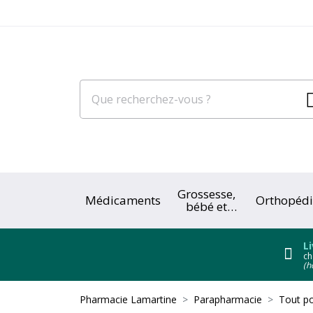
Grossesse,
Médicaments
Orthopédi
bébé et
enfant
Li
ch
(h
Pharmacie Lamartine
Parapharmacie
Tout po