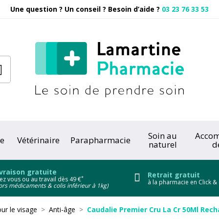
Une question ? Un conseil ? Besoin d’aide ?
03 23 76 33 53
Pharmacie
Soin au
Acco
e
Vétérinaire
Parapharmacie
naturel
d
onc
vraison gratuite
Retrait gratuit
*
ez vous ou au travail dès 49 €
à la pharmacie en Click & 
ors médicaments & colis inférieur à 1kg)
ur le visage
Anti-âge
Caudalie Premier Cru La Cr 50Ml Rec