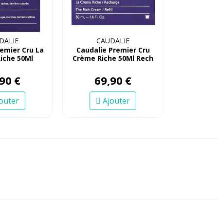
DALIE
CAUDALIE
remier Cru La
Caudalie Premier Cru
iche 50Ml
Crème Riche 50Ml Rech
90
€
69
,
90
€
outer
Ajouter