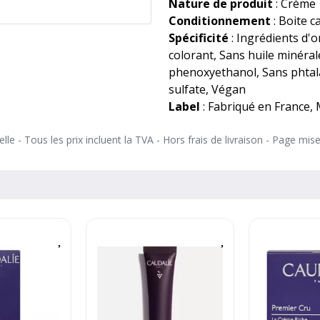
Nature de produit
: Crème
repulpe les pommettes.
Conditionnement
: Boite c
🥥 Beurre de karité
Spécificité
: Ingrédients d'
Apaise, nourrit et répare l
colorant, Sans huile minéra
des agressions extérieures.
phenoxyethanol, Sans phtala
sulfate, Végan
Label
: Fabriqué en France,
💬 Pourquoi on l’adore ?
Parce qu’elle combine une 
le - Tous les prix incluent la TVA - Hors frais de livraison - Page mis
nourrissante et sensorielle.
lisse, les rides sont visible
unifié et éclatant.