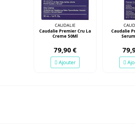
CAUDALIE
CAUD
Caudalie Premier Cru La
Caudalie P
Creme 50Ml
Serum
79
,
90
€
79
,
Ajouter
Ajo