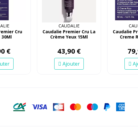
ALIE
CAUDALIE
CAU
remier Cru
Caudalie Premier Cru La
Caudalie P
 30Ml
Crème Yeux 15Ml
Creme R
90
€
43
,
90
€
79
,
uter
Ajouter
Aj