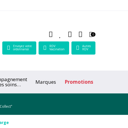
 Lamartine Votre pharmacie en ligne à votre service
0
Envoyez votre
RDV
Autres
ordonnance
Vaccination
RDV
mpagnement
Marques
Promotions
es soins
ologiques
*
Collect
harge