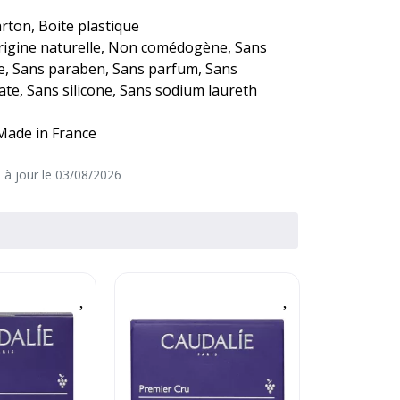
arton, Boite plastique
origine naturelle, Non comédogène, Sans
a barrière cutanée tout en protégeant la peau
le, Sans paraben, Sans parfum, Sans
te, Sans silicone, Sans sodium laureth
 Made in France
efficacité anti-âge complète à une texture
e à jour le 03/08/2026
 Jour après jour, la peau est plus ferme, plus
ment atténuées, les traits raffermis, le teint