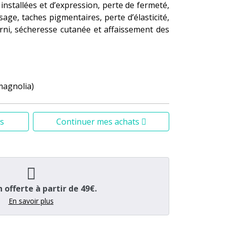
s installées et d’expression, perte de fermeté,
sage, taches pigmentaires, perte d’élasticité,
rni, sécheresse cutanée et affaissement des
magnolia)
turelle de collagène, d’élastine et d’acide
 plus ferme, rebondie et lisse.
s
Continuer mes achats
iblement les taches pigmentaires pour un éclat
ient la déshydratation cutanée.
n offerte à partir de 49€.
En savoir plus
 de rose
e, redonne du volume aux zones creuses et