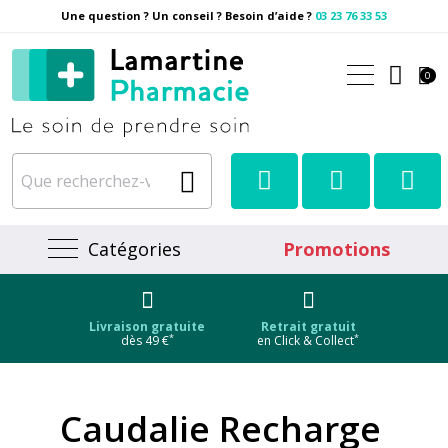
Une question ? Un conseil ? Besoin d’aide ?
03 23 76 33 53
Pharmacie Lamartine Votre
0
Catégories
Promotions
Livraison gratuite
Retrait gratuit
*
*
dès 49 €
en Click & Collect
Caudalie Recharge