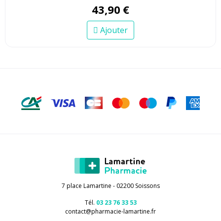
43
,
90
€
Ajouter
7 place Lamartine - 02200 Soissons
Tél.
03 23 76 33 53
contact
@
pharmacie-lamartine.fr