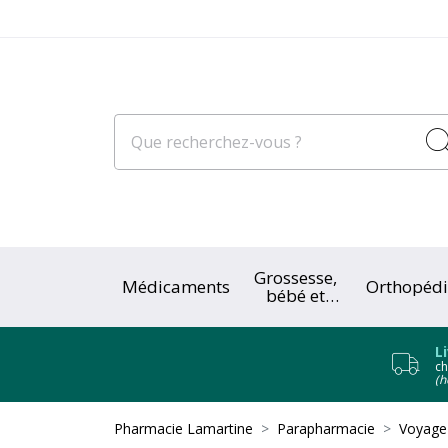
Grossesse,
Médicaments
Orthopédi
bébé et
enfant
L
ch
(h
Pharmacie Lamartine
Parapharmacie
Voyage 