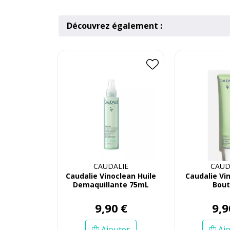
Découvrez également :
CAUDALIE
CAUD
Caudalie Vinoclean Huile
Caudalie Vi
Demaquillante 75mL
Bou
9
,
90
€
9
,
9
Ajouter
Ajo