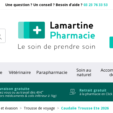
Une question ? Un conseil ? Besoin d’aide ?
03 23 76 33 53
Pharmacie
Soin au
Acco
e
Vétérinaire
Parapharmacie
naturel
d
onc
ivraison gratuite
Retrait gratuit
*
ez vous ou au travail dès 49 €
à la pharmacie en Click
ors médicaments & colis inférieur à 1kg)
et évasion
Trousse de voyage
Caudalie Trousse Ete 2026