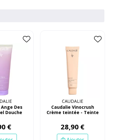
DALIE
CAUDALIE
e Ange Des
Caudalie Vinocrush
Gel Douche
Crème teintée - Teinte
0Ml
1
90
€
28
,
90
€
outer
Ajouter