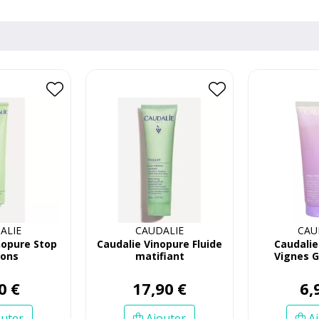
ALIE
CAUDALIE
CAU
nopure Stop
Caudalie Vinopure Fluide
Caudali
tons
matifiant
Vignes 
20
0
€
17
,
90
€
6
,
uter
Ajouter
Aj