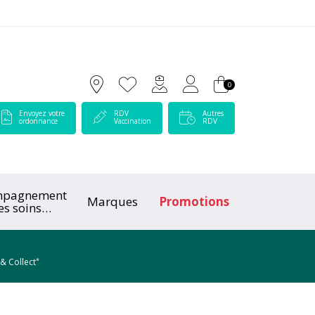
 Lamartine Votre pharmacie en ligne à votre service
0
Envoyez votre
RDV
Autres
ordonnance
Vaccination
RDV
mpagnement
Marques
Promotions
es soins
ologiques
*
 & Collect