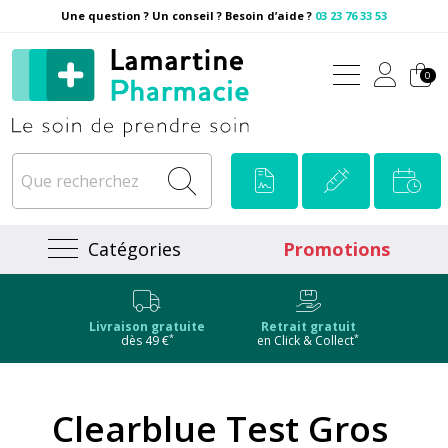
Une question ? Un conseil ? Besoin d’aide ?
03 23 76 33 53
Pharmacie Lamartine Votre
0
Catégories
Promotions
Livraison gratuite
Retrait gratuit
*
*
dès 49 €
en Click & Collect
Clearblue Test Gros