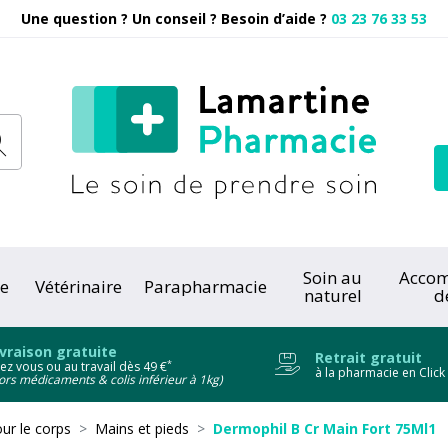
Une question ? Un conseil ? Besoin d’aide ?
03 23 76 33 53
Pharmacie
Soin au
Acco
e
Vétérinaire
Parapharmacie
naturel
d
onc
ivraison gratuite
Retrait gratuit
*
ez vous ou au travail dès 49 €
à la pharmacie en Click
ors médicaments & colis inférieur à 1kg)
ur le corps
Mains et pieds
Dermophil B Cr Main Fort 75Ml1