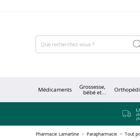
Grossesse,
Médicaments
Orthopédi
bébé et
enfant
L
ch
(h
Pharmacie Lamartine
Parapharmacie
Tout po