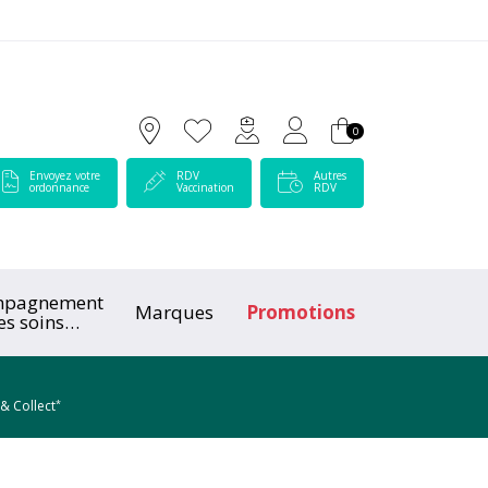
 Lamartine Votre pharmacie en ligne à votre service
0
Envoyez votre
RDV
Autres
ordonnance
Vaccination
RDV
mpagnement
Marques
Promotions
es soins
ologiques
*
 & Collect