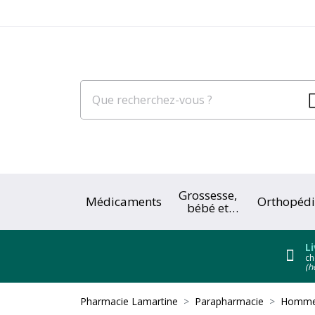
Grossesse,
Médicaments
Orthopédi
bébé et
enfant
Li
ch
(h
Pharmacie Lamartine
Parapharmacie
Homme 