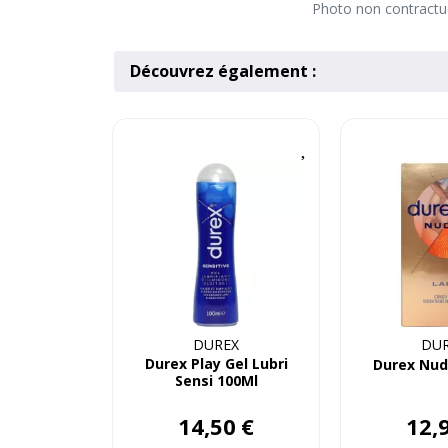
Photo non contractuel
Découvrez également :
DUREX
DU
Durex Play Gel Lubri
Durex Nude
Sensi 100Ml
14
,
50
€
12
,