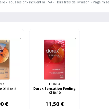
le - Tous les prix incluent la TVA - Hors frais de livraison - Page mis
REX
DUREX
Durex Sensation Feeling
 Xl Bte 8
Xl Bt10
90
€
11
,
50
€