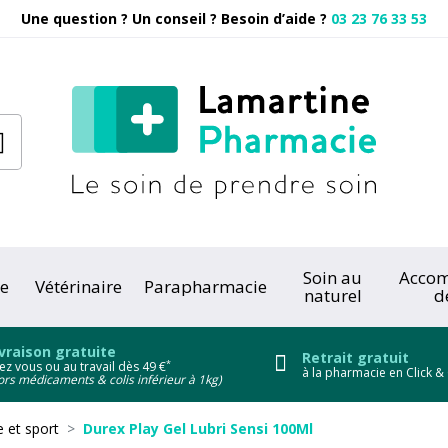
Une question ? Un conseil ? Besoin d’aide ?
03 23 76 33 53
Pharmacie
Soin au
Acco
e
Vétérinaire
Parapharmacie
naturel
d
onc
vraison gratuite
Retrait gratuit
*
ez vous ou au travail dès 49 €
à la pharmacie en Click & 
ors médicaments & colis inférieur à 1kg)
et sport
Durex Play Gel Lubri Sensi 100Ml