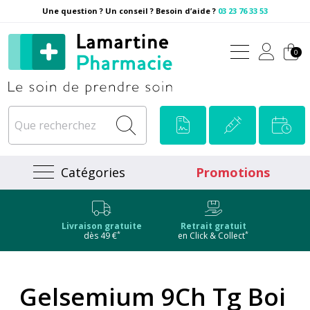
Une question ? Un conseil ? Besoin d’aide ?
03 23 76 33 53
Pharmacie Lamartine Votre
0
Catégories
Promotions
Livraison gratuite
Retrait gratuit
*
*
dès 49 €
en Click & Collect
Gelsemium 9Ch Tg Boi