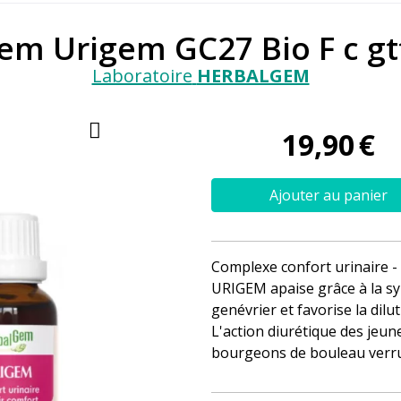
em Urigem GC27 Bio F c g
Laboratoire
HERBALGEM
19
,
90
€
Ajouter au panier
Complexe confort urinaire - 
URIGEM apaise grâce à la sy
genévrier et favorise la dil
L'action diurétique des jeun
bourgeons de bouleau verr