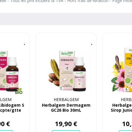
le - Tous les prix incluent la TVA - Hors frais de livraison - Page mis
ALGEM
HERBALGEM
HERB
Libidogem S
Herbalgem Dermagem
Herbalge
 cpte/gtte
GC26 Bio 30mL
Sirop Juni
mL
90
€
19
,
90
€
10
,