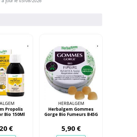
e à jour le 03/08/2026
ALGEM
HERBALGEM
m Propolis
Herbalgem Gommes
or Bio 150Ml
Gorge Bio Fumeurs B45G
20
€
5
,
90
€