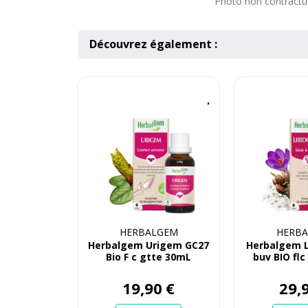
Photo non contractuel
Découvrez également :
HERBALGEM
HERB
Herbalgem Urigem GC27
Herbalgem 
Bio F c gtte 30mL
buv BIO flc
30
19
,
90
€
29
,