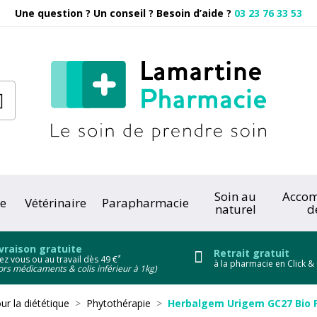
Une question ? Un conseil ? Besoin d’aide ?
03 23 76 33 53
Pharmacie
Soin au
Acco
e
Vétérinaire
Parapharmacie
naturel
d
onc
vraison gratuite
Retrait gratuit
*
ez vous ou au travail dès 49 €
à la pharmacie en Click & 
ors médicaments & colis inférieur à 1kg)
ur la diététique
Phytothérapie
Herbalgem Urigem GC27 Bio F