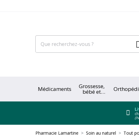
Grossesse,
Médicaments
Orthopédi
bébé et
enfant
Li
ch
(h
Pharmacie Lamartine
Soin au naturel
Tout po