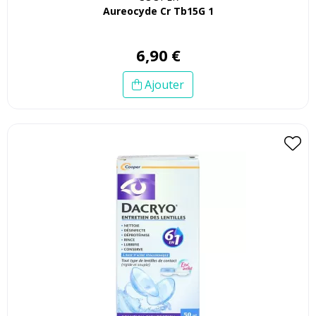
Aureocyde Cr Tb15G 1
6
,
90
€
Ajouter