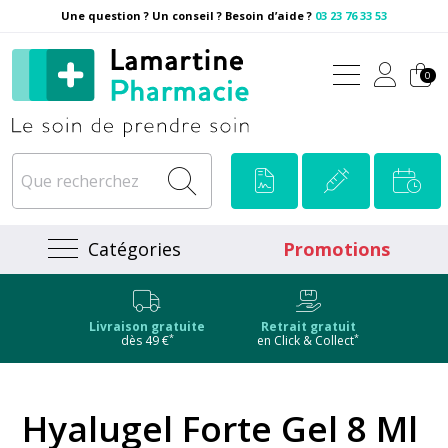
Une question ? Un conseil ? Besoin d’aide ?
03 23 76 33 53
Pharmacie Lamartine Votre
0
Catégories
Promotions
Livraison gratuite
Retrait gratuit
*
*
dès 49 €
en Click & Collect
Hyalugel Forte Gel 8 Ml