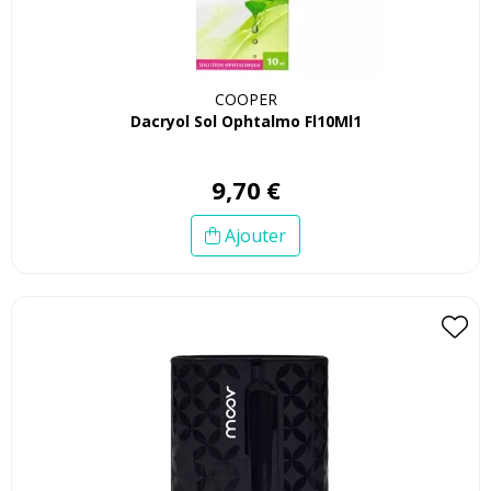
COOPER
Dacryol Sol Ophtalmo Fl10Ml1
9
,
70
€
Ajouter