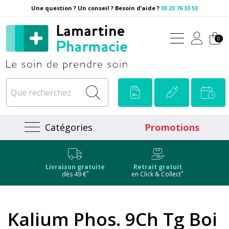
Une question ? Un conseil ? Besoin d’aide ?
03 23 76 33 53
Pharmacie Lamartine Votre
0
Catégories
Promotions
Livraison gratuite
Retrait gratuit
*
*
dès 49 €
en Click & Collect
Kalium Phos. 9Ch Tg Boi