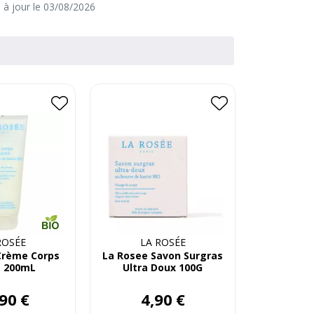
e à jour le 03/08/2026
urabilité et engagement écologique. Un choix
pour une salle de bain plus green, sans
ROSÉE
LA ROSÉE
Crème Corps
La Rosee Savon Surgras
é 200mL
Ultra Doux 100G
90
€
4
,
90
€