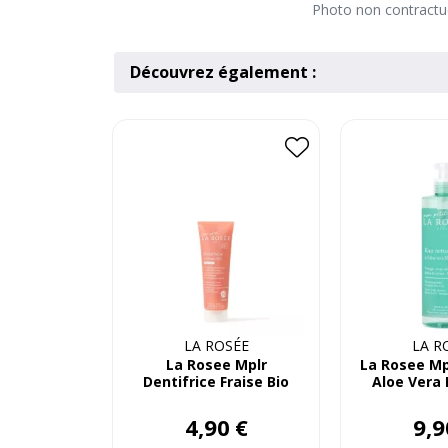
Photo non contractuel
Découvrez également :
LA ROSÉE
LA R
La Rosee Mplr
La Rosee Mp
Dentifrice Fraise Bio
Aloe Vera 
50mL
4
,
90
€
9
,
9