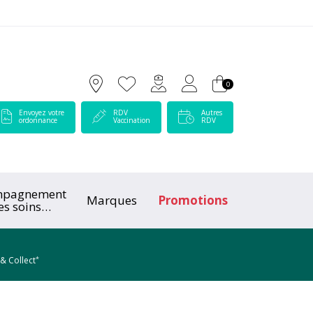
 Lamartine Votre pharmacie en ligne à votre service
0
Envoyez votre
RDV
Autres
ordonnance
Vaccination
RDV
mpagnement
Marques
Promotions
es soins
ologiques
*
 & Collect