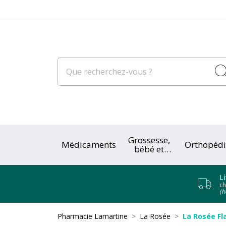
Grossesse,
Médicaments
Orthopédi
bébé et
enfant
L
ch
(h
Pharmacie Lamartine
La Rosée
La Rosée Fl