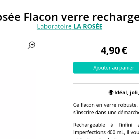
osée Flacon verre recharg
Laboratoire
LA ROSÉE
4
,
90
€
Ajouter au panier
🌍 Idéal, jo
Ce flacon en verre robuste,
s’inscrire dans une démarc
Rechargeable à l’infini
Imperfections 400 mL, il vo