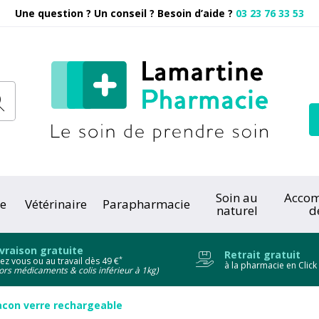
Une question ? Un conseil ? Besoin d’aide ?
03 23 76 33 53
Pharmacie
Soin au
Acco
e
Vétérinaire
Parapharmacie
naturel
d
onc
ivraison gratuite
Retrait gratuit
*
ez vous ou au travail dès 49 €
à la pharmacie en Click
ors médicaments & colis inférieur à 1kg)
acon verre rechargeable