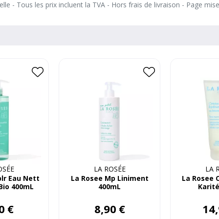
le - Tous les prix incluent la TVA - Hors frais de livraison - Page mis
💬 Pourquoi on l’adore ?
Parce qu’il allie design, d
pratique et responsable 
compromis sur le style.
OSÉE
LA ROSÉE
LA 
lr Eau Nett
La Rosee Mp Liniment
La Rosee 
Bio 400mL
400mL
Karit
0
€
8
,
90
€
14
,