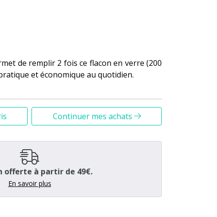
et de remplir 2 fois ce flacon en verre (200
pratique et économique au quotidien.
nète
 76 % de plastique en moins, soit 4 fois moins
is
Continuer mes achats
classiques de 200 mL.
esthétique
légance et robustesse. Un bel objet à exposer
n offerte à partir de 49€.
Nettoyant préféré
En savoir plus
êt à être utilisé avec le Gel Nettoyant Anti-
ément en recharge).