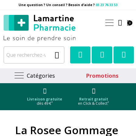
Une question ? Un conseil ? Besoin d’aide ?
03 23 76 33 53
Pharmacie Lamartine Votre
0
Catégories
Promotions
Livraison gratuite
Retrait gratuit
*
*
dès 49 €
en Click & Collect
La Rosee Gommage