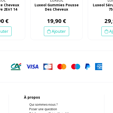
ÉOL
LUXÉOL
LU
te Cheveux
Luxeol Gummies Pousse
Luxeol Sér
e 2En1 14
Des Cheveux
75
les
90
€
19
,
90
€
29
,
uter
Ajouter
Aj
À propos
Qui sommes-nous ?
Poser une question