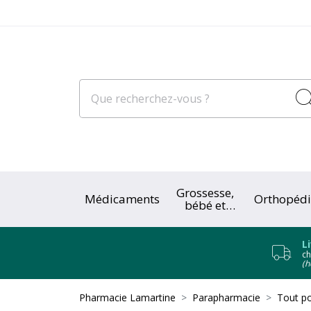
Grossesse,
Médicaments
Orthopédi
bébé et
enfant
L
ch
(h
Pharmacie Lamartine
Parapharmacie
Tout po