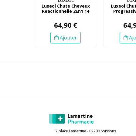
LUXÉOL
LUX
Luxeol Chute Cheveux
Luxeol Chu
Reactionnelle 2En1 14
Progressiv
Fioles
Fio
64
,
90
€
64
,
Ajouter
Ajo
7 place Lamartine - 02200 Soissons