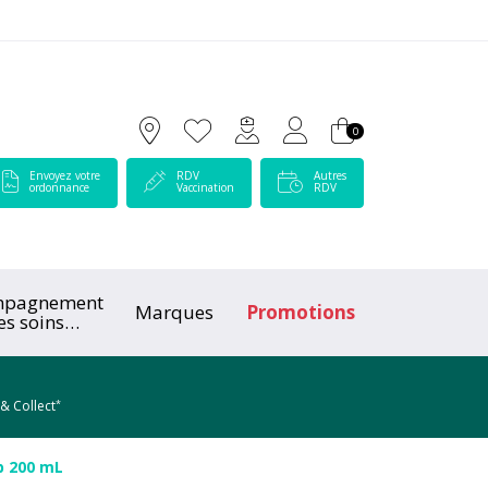
 Lamartine Votre pharmacie en ligne à votre service
0
Envoyez votre
RDV
Autres
ordonnance
Vaccination
RDV
mpagnement
Marques
Promotions
es soins
ologiques
*
 & Collect
b 200 mL