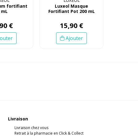
XÉOL
LUXÉOL
um fortifiant
Luxeol Masque
 mL
Fortifiant Pot 200 mL
90
€
15
,
90
€
outer
Ajouter
Livraison
Livraison chez vous
Retrait à la pharmacie en Click & Collect