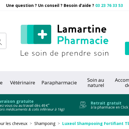
Une question ? Un conseil ? Besoin d’aide ?
03 23 76 33 53
Pharmacie
Soin au
Acco
e
Vétérinaire
Parapharmacie
naturel
d
onc
ivraison gratuite
Retrait gratuit
*
ez vous ou au travail dès 49 €
à la pharmacie en Click
ors médicaments & colis inférieur à 1kg)
ur les cheveux
Shampoing
Luxeol Shampooing Fortifiant T