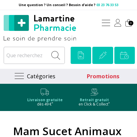
Une question ? Un conseil ? Besoin d’aide ?
03 23 76 33 53
Pharmacie Lamartine Votre
0
Catégories
Promotions
Livraison gratuite
Retrait gratuit
*
*
dès 49 €
en Click & Collect
Mam Sucet Animaux