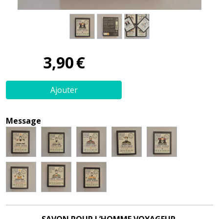
3
,
90
€
Ajouter
Message
SAVON POUR L’HOMME VOYAGEUR