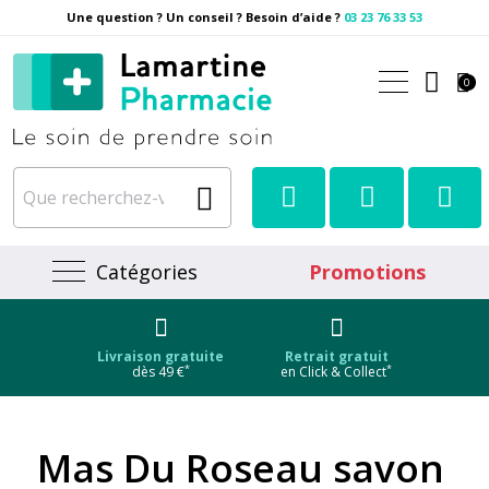
Une question ? Un conseil ? Besoin d’aide ?
03 23 76 33 53
Pharmacie Lamartine Votre
0
Catégories
Promotions
Livraison gratuite
Retrait gratuit
*
*
dès 49 €
en Click & Collect
Mas Du Roseau savon