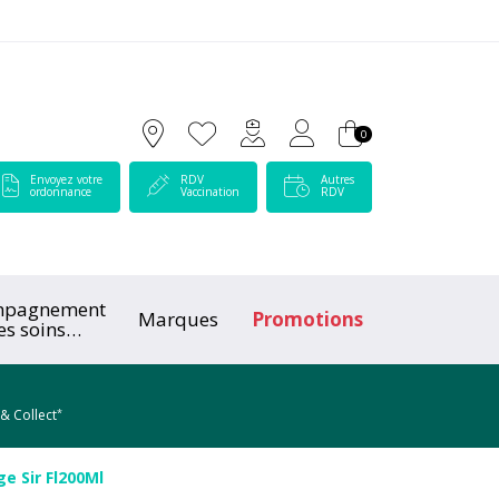
 Lamartine Votre pharmacie en ligne à votre service
0
Envoyez votre
RDV
Autres
ordonnance
Vaccination
RDV
mpagnement
Marques
Promotions
es soins
ologiques
*
 & Collect
e Sir Fl200Ml