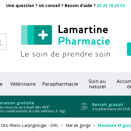
Une question ? Un conseil ? Besoin d’aide ?
03 23 76 33 53
Pharmacie
Soin au
Acco
e
Vétérinaire
Parapharmacie
naturel
d
onc
ivraison gratuite
Retrait gratuit
*
ez vous ou au travail dès 49 €
à la pharmacie en Click
ors médicaments & colis inférieur à 1kg)
n Oto-Rhino-Laryngologie - ORL
Mal de gorge
Maxilase M.gorg