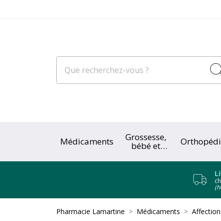
Grossesse,
Médicaments
Orthopédi
bébé et
enfant
L
ch
(h
Pharmacie Lamartine
Médicaments
Affectio