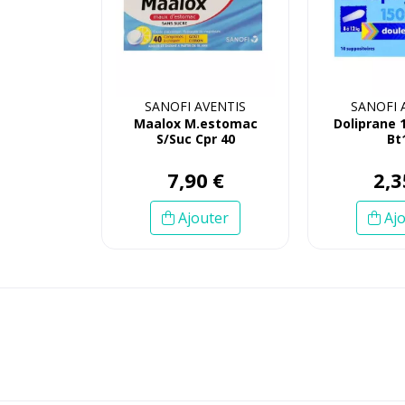
SANOFI AVENTIS
SANOFI 
Maalox M.estomac
Doliprane 
S/Suc Cpr 40
Bt
7
,
90
€
2
,
3
Ajouter
Ajo