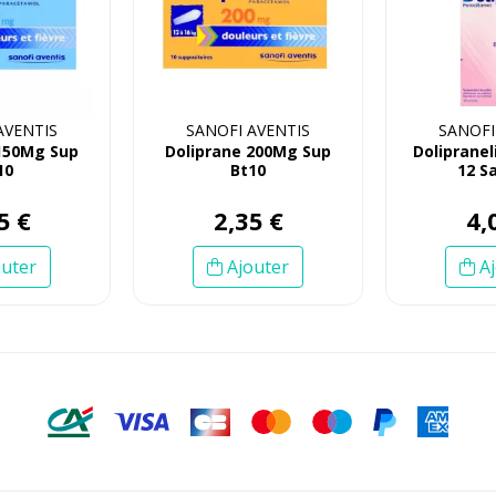
AVENTIS
SANOFI AVENTIS
SANOFI
150Mg Sup
Doliprane 200Mg Sup
Doliprane
10
Bt10
12 S
5
€
2
,
35
€
4
,
uter
Ajouter
Aj