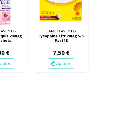
 AVENTIS
SANOFI AVENTIS
liquiz 200Mg
Lysopaine Citr 20Mg S/S
achets
Past18
00
€
7
,
50
€
outer
Ajouter