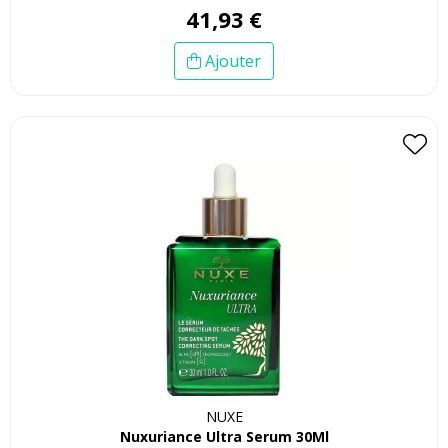
41
,
93
€
Ajouter
NUXE
Nuxuriance Ultra Serum 30Ml