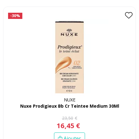
-30%
NUXE
Nuxe Prodigieux Bb Cr Teintee Medium 30Ml
23
,
50
€
16
,
45
€
Ajouter