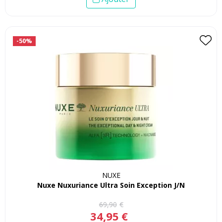
-50%
NUXE
Nuxe Nuxuriance Ultra Soin Exception J/N
69
,
90
€
34
,
95
€