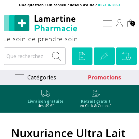
Une question ? Un conseil ? Besoin d’aide ?
03 23 76 33 53
Pharmacie Lamartine Votre
0
Catégories
Promotions
Livraison gratuite
Retrait gratuit
*
*
dès 49 €
en Click & Collect
Nuxuriance Ultra Lait