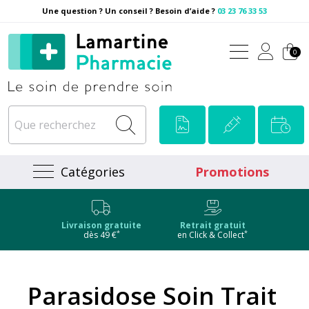
Une question ? Un conseil ? Besoin d’aide ?
03 23 76 33 53
Pharmacie Lamartine Votre
0
Catégories
Promotions
Livraison gratuite
Retrait gratuit
*
*
dès 49 €
en Click & Collect
Parasidose Soin Trait