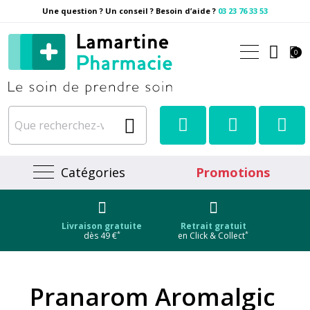
Une question ? Un conseil ? Besoin d’aide ?
03 23 76 33 53
Pharmacie Lamartine Votre
0
Catégories
Promotions
Livraison gratuite
Retrait gratuit
*
*
dès 49 €
en Click & Collect
Pranarom Aromalgic