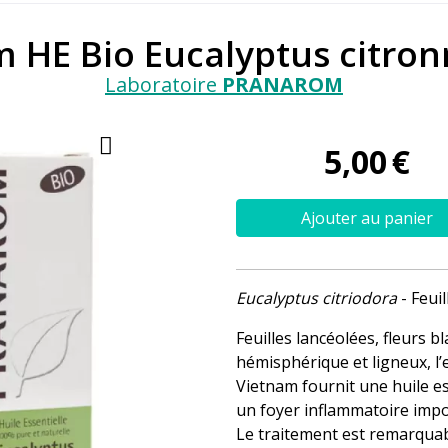
 HE Bio Eucalyptus citro
Laboratoire
PRANAROM
5
,
00
€
Ajouter au panier
Eucalyptus citriodora
- Feuil
Feuilles lancéolées, fleurs 
hémisphérique et ligneux, l
Vietnam fournit une huile e
un foyer inflammatoire impo
Le traitement est remarquab