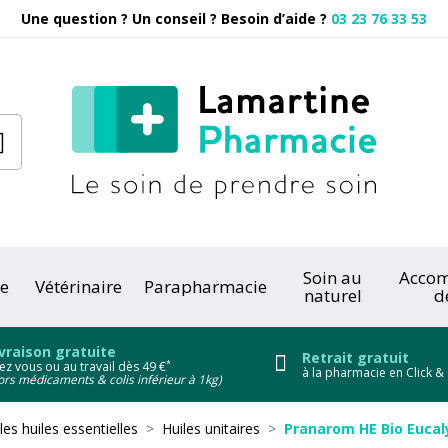
Une question ? Un conseil ? Besoin d’aide ?
03 23 76 33 53
Pharmacie
Soin au
Acco
e
Vétérinaire
Parapharmacie
naturel
d
onc
vraison gratuite
Retrait gratuit
*
ez vous ou au travail dès 49 €
à la pharmacie en Click & 
ors médicaments & colis inférieur à 1kg)
les huiles essentielles
Huiles unitaires
Pranarom HE Bio Eucal