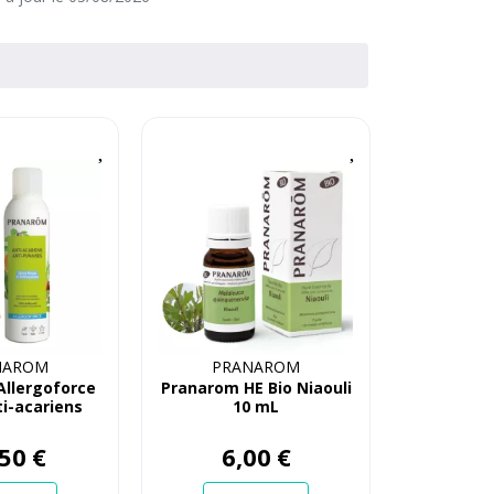
NAROM
PRANAROM
Allergoforce
Pranarom HE Bio Niaouli
ti-acariens
10 mL
ses tissus et
es Fl150Ml 1
50
€
6
,
00
€