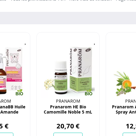
AROM
PRANAROM
PRA
anaBB Huile
Pranarom HE Bio
Pranarom 
 Amande
Camomille Noble 5 mL
Spray An
 30 mL
anti-punia
atmosphèr
5
€
20
,
70
€
12
,