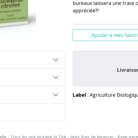
bureaux laissera une trace o
appréciée?!
Ajouter à mes favori
Livraiso
Label
: Agriculture Biologiq
le - Tous les prix incluent la TVA - Hors frais de livraison - Page mis