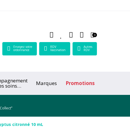
 Lamartine Votre pharmacie en ligne à votre service
0
Envoyez votre
RDV
Autres
ordonnance
Vaccination
RDV
mpagnement
Marques
Promotions
es soins
ologiques
*
Collect
yptus citronné 10 mL