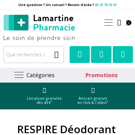
Une question ? Un conseil ? Besoin d’aide ?
03 23 76 33 53
Pharmacie Lamartine Votre
0
Catégories
Promotions
Livraison gratuite
Retrait gratuit
*
*
dès 49 €
en Click & Collect
RESPIRE Déodorant