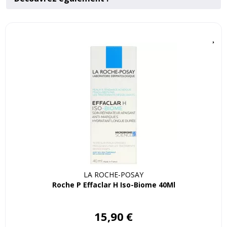
LA ROCHE-POSAY
Roche P Effaclar H Iso-Biome 40Ml
15
,
90
€