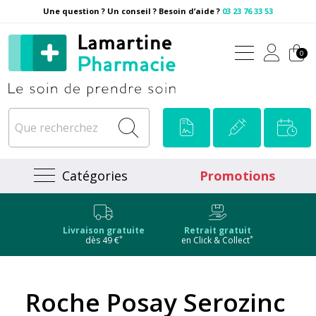
Une question ? Un conseil ? Besoin d’aide ?
03 23 76 33 53
Pharmacie Lamartine Votre
0
Catégories
Promotions
Livraison gratuite
Retrait gratuit
*
*
dès 49 €
en Click & Collect
Roche Posay Serozinc