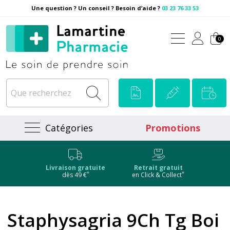
Une question ? Un conseil ? Besoin d’aide ?
03 23 76 33 53
Pharmacie Lamartine Votre
0
Catégories
Promotions
Livraison gratuite
Retrait gratuit
*
*
dès 49 €
en Click & Collect
Staphysagria 9Ch Tg Boi