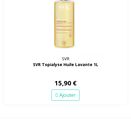
SVR
SVR Topialyse Huile Lavante 1L
15
,
90
€
Ajouter