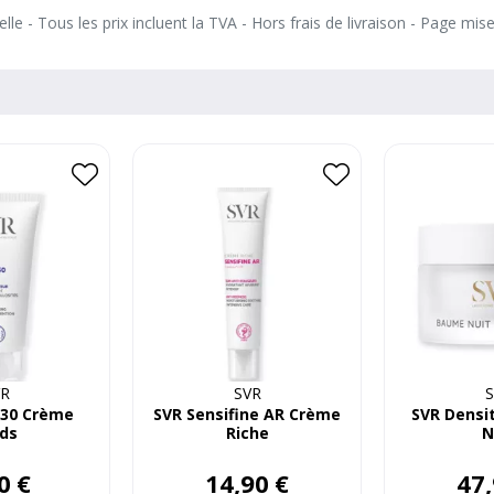
le - Tous les prix incluent la TVA - Hors frais de livraison - Page mis
VR
SVR
S
 30 Crème
SVR Sensifine AR Crème
SVR Densi
ds
Riche
N
0
€
14
,
90
€
47
,