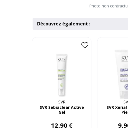
Photo non contractuel
Découvrez également :
SVR
S
SVR Sebiaclear Active
SVR Xerial
Gel
Pie
12
,
90
€
9
,
9