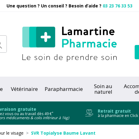
Une question ? Un conseil ? Besoin d’aide ?
03 23 76 33 53
Pharmacie
Soin au
Acco
e
Vétérinaire
Parapharmacie
naturel
d
onc
ivraison gratuite
Retrait gratuit
*
ez vous ou au travail dès 49 €
à la pharmacie en Click
ors médicaments & colis inférieur à 1kg)
ur le visage
SVR Topialyse Baume Lavant