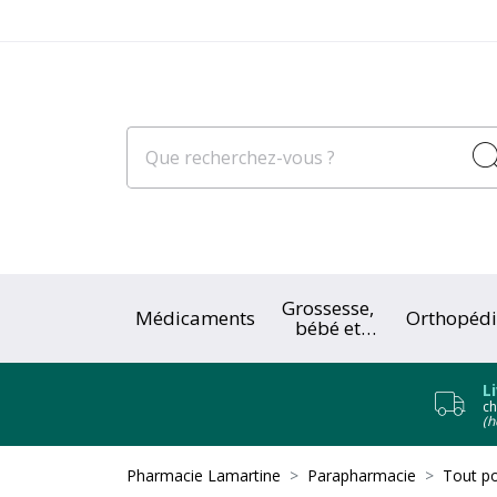
Grossesse,
Médicaments
Orthopédi
bébé et
enfant
L
ch
(h
Pharmacie Lamartine
Parapharmacie
Tout po