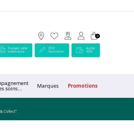
 Lamartine Votre pharmacie en ligne à votre service
0
Envoyez votre
RDV
Autres
ordonnance
Vaccination
RDV
mpagnement
Marques
Promotions
es soins
ologiques
*
 & Collect