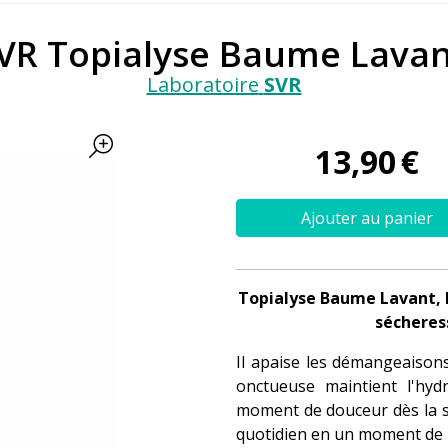
VR Topialyse Baume Lavan
Laboratoire
SVR
13
,
90
€
Ajouter au panier
Topialyse Baume Lavant, l
sécheres
Il apaise les démangeaisons
onctueuse maintient l'hyd
moment de douceur dès la so
quotidien en un moment de p