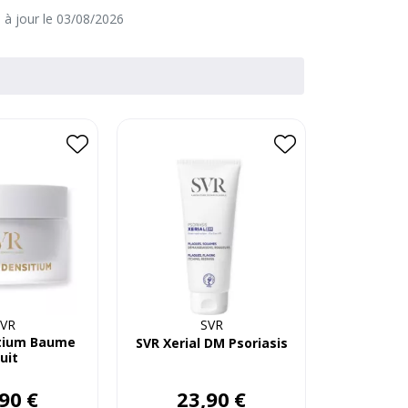
e à jour le 03/08/2026
VR
SVR
tium Baume
SVR Xerial DM Psoriasis
uit
90
€
23
,
90
€