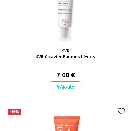
SVR
SVR Cicavit+ Baumes Lèvres
7
,
00
€
Ajouter
-16%