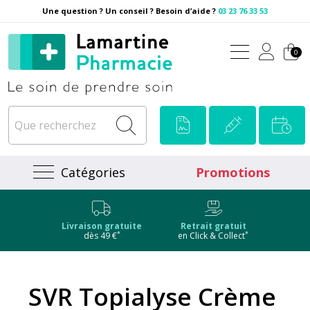
Une question ? Un conseil ? Besoin d’aide ?
03 23 76 33 53
Pharmacie Lamartine Votre
0
Catégories
Promotions
Livraison gratuite
Retrait gratuit
*
*
dès 49 €
en Click & Collect
SVR Topialyse Crème