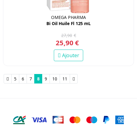
OMEGA PHARMA
Bi Oil Huile Fl 125 mL
27
,
90
€
25
,
90
€
Ajouter
5
6
7
8
9
10
11