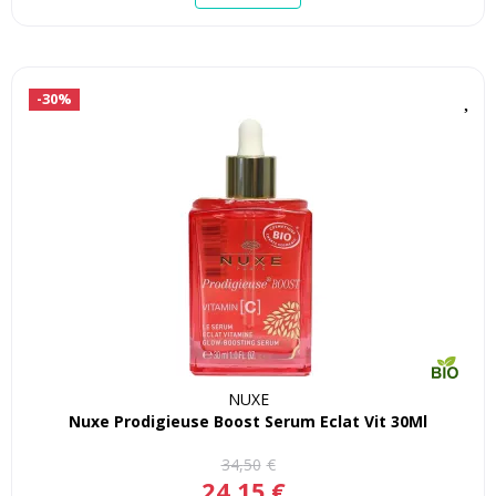
-30%
NUXE
Nuxe Prodigieuse Boost Serum Eclat Vit 30Ml
34
,
50
€
24
,
15
€