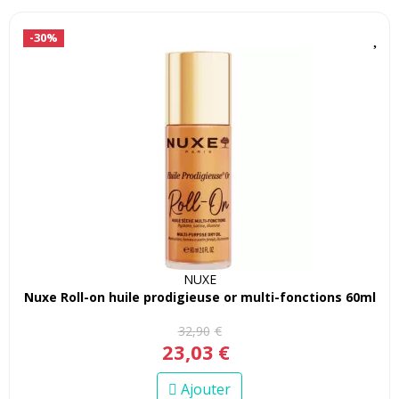
-30%
NUXE
Nuxe Roll-on huile prodigieuse or multi-fonctions 60ml
32
,
90
€
23
,
03
€
Ajouter