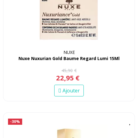
NUXE
Nuxe Nuxurian Gold Baume Regard Lumi 15Ml
45
,
90
€
22
,
95
€
Ajouter
-30%