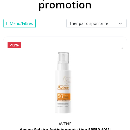
promotion
Menu/Filtres
-12%
AVENE
Avene Solaire Antipigmentation SPF50 40Ml