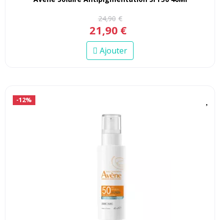
24
,
90
€
21
,
90
€
Ajouter
-12%