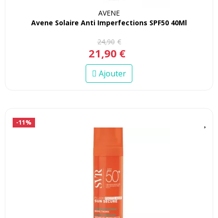
AVENE
Avene Solaire Anti Imperfections SPF50 40Ml
24
,
90
€
21
,
90
€
Ajouter
-11%