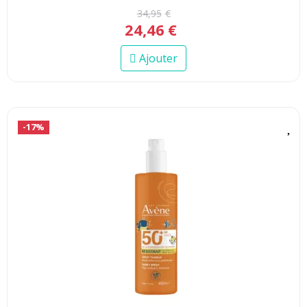
34
,
95
€
24
,
46
€
Ajouter
-17%