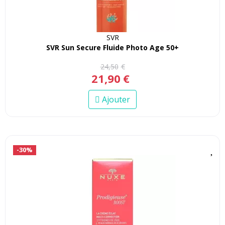
SVR
SVR Sun Secure Fluide Photo Age 50+
24
,
50
€
21
,
90
€
Ajouter
-30%