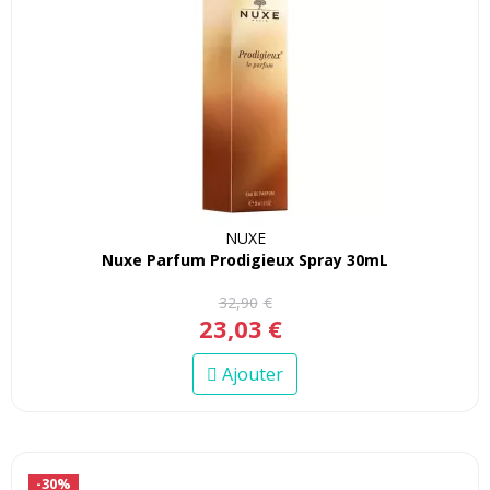
NUXE
Nuxe Parfum Prodigieux Spray 30mL
32
,
90
€
23
,
03
€
Ajouter
-30%