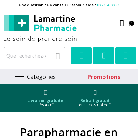
Une question ? Un conseil ? Besoin d’aide ?
03 23 76 33 53
Pharmacie Lamartine Votre
0
Catégories
Promotions
Livraison gratuite
Retrait gratuit
*
*
dès 49 €
en Click & Collect
Parapharmacie en