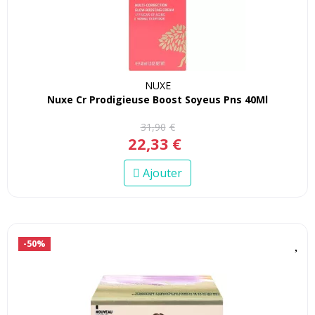
NUXE
Nuxe Cr Prodigieuse Boost Soyeus Pns 40Ml
31
,
90
€
22
,
33
€
Ajouter
-50%