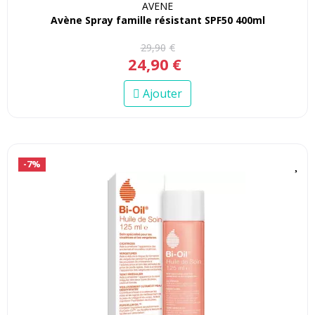
AVENE
Avène Spray famille résistant SPF50 400ml
29
,
90
€
24
,
90
€
Ajouter
-7%