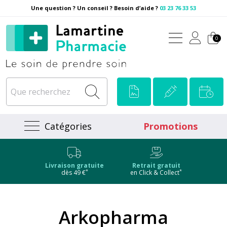
Une question ? Un conseil ? Besoin d’aide ?
03 23 76 33 53
Pharmacie Lamartine Votre
0
Catégories
Promotions
Livraison gratuite
Retrait gratuit
*
*
dès 49 €
en Click & Collect
Arkopharma