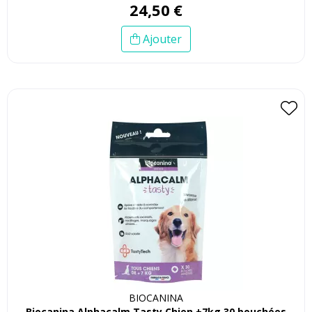
24
,
50
€
Ajouter
BIOCANINA
Biocanina Alphacalm Tasty Chien +7kg 30 bouchées