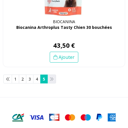
BIOCANINA
Biocanina Arthroplus Tasty Chien 30 bouchées
43
,
50
€
Ajouter
1
2
3
4
5