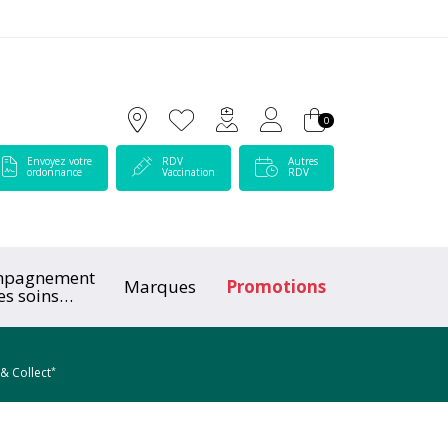
 Lamartine Votre pharmacie en ligne à votre service
0
Envoyez votre
RDV
Autres
ordonnance
Vaccination
RDV
mpagnement
Marques
Promotions
es soins
ologiques
*
 & Collect