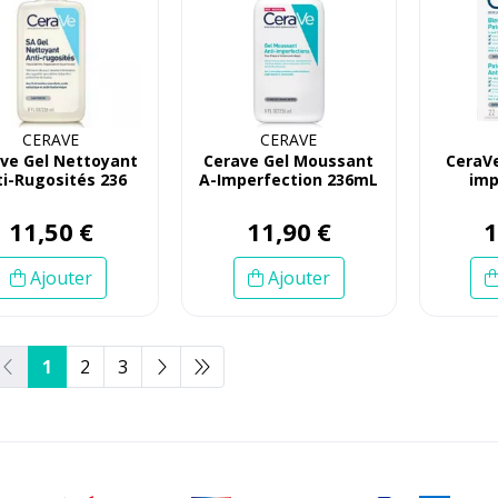
CERAVE
CERAVE
ve Gel Nettoyant
Cerave Gel Moussant
CeraVe
ti-Rugosités 236
A-Imperfection 236mL
imp
mL
11
,
50
€
11
,
90
€
Ajouter
Ajouter
1
2
3