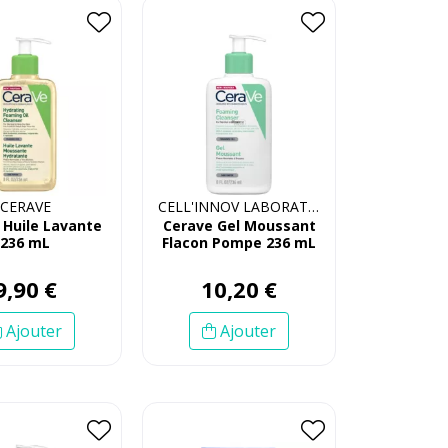
CERAVE
CELL'INNOV LABORATOIRE
 Huile Lavante
Cerave Gel Moussant
236 mL
Flacon Pompe 236 mL
9
,
90
€
10
,
20
€
Ajouter
Ajouter