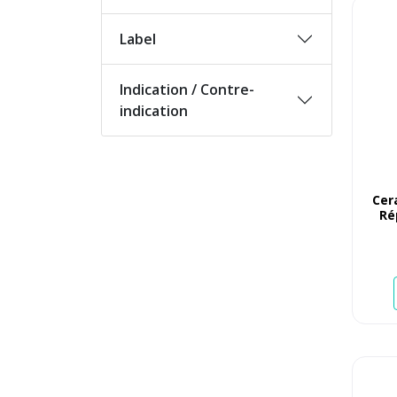
Label
Indication / Contre-
indication
Cer
Ré