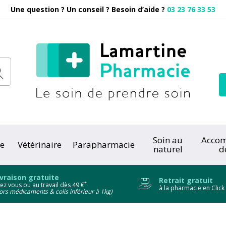
Une question ? Un conseil ? Besoin d’aide ?
03 23 76 33 53
Pharmacie
Soin au
Acco
e
Vétérinaire
Parapharmacie
naturel
d
onc
ivraison gratuite
Retrait gratuit
*
ez vous ou au travail dès 49 €
à la pharmacie en Click
ors médicaments & colis inférieur à 1kg)