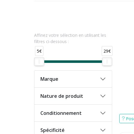
Affinez votre sélection en utilisant les
filtres ci-dessous :
5€
29€
Marque
Nature de produit
Conditionnement
Pose
Spécificité