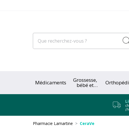
Grossesse,
Médicaments
Orthopédi
bébé et
enfant
L
ch
(h
Pharmacie Lamartine
CeraVe