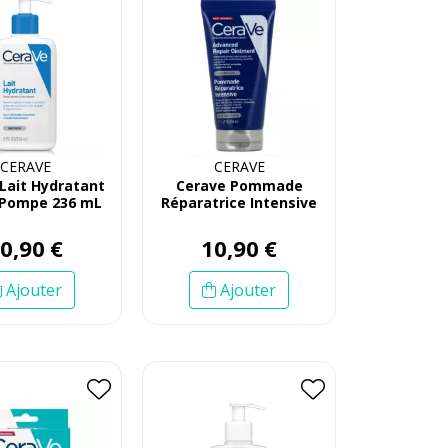
CERAVE
CERAVE
Lait Hydratant
Cerave Pommade
 Pompe 236 mL
Réparatrice Intensive
50mL
10
,
90
€
10
,
90
€
Ajouter
Ajouter