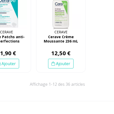
CERAVE
CERAVE
 Patchs anti-
Cerave Crème
erfections
Moussante 236 mL
11
,
90
€
12
,
50
€
Ajouter
Ajouter
Affichage 1-12 des 36 articles