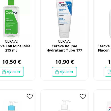
CERAVE
CERAVE
ve Eau Micellaire
Cerave Baume
Cerave 
295 mL
Hydratant Tube 177
Flacon
mL
10
,
50
€
10
,
90
€
Ajouter
Ajouter