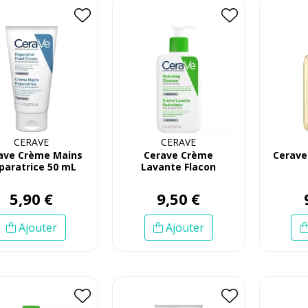
CERAVE
CERAVE
ave Crème Mains
Cerave Crème
Cerave
paratrice 50 mL
Lavante Flacon
Pompe 236 mL
5
,
90
€
9
,
50
€
Ajouter
Ajouter